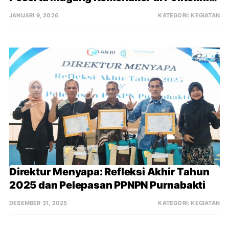
STIA LAN Jakarta
JANUARI 9, 2026
KATEGORI:
KEGIATAN
Direktur Menyapa: Refleksi Akhir Tahun 
2025 dan Pelepasan PPNPN Purnabakti
DESEMBER 31, 2025
KATEGORI:
KEGIATAN