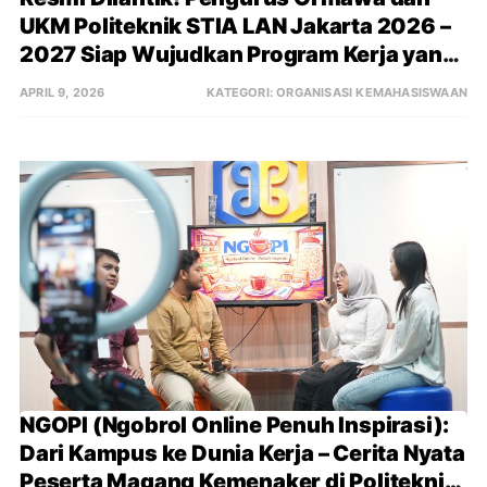
UKM Politeknik STIA LAN Jakarta 2026 – 
2027 Siap Wujudkan Program Kerja yang 
Adaptif, Inovatif, dan Berintegritas
APRIL 9, 2026
KATEGORI:
ORGANISASI KEMAHASISWAAN
NGOPI (Ngobrol Online Penuh Inspirasi): 
Dari Kampus ke Dunia Kerja – Cerita Nyata 
Peserta Magang Kemenaker di Politeknik 