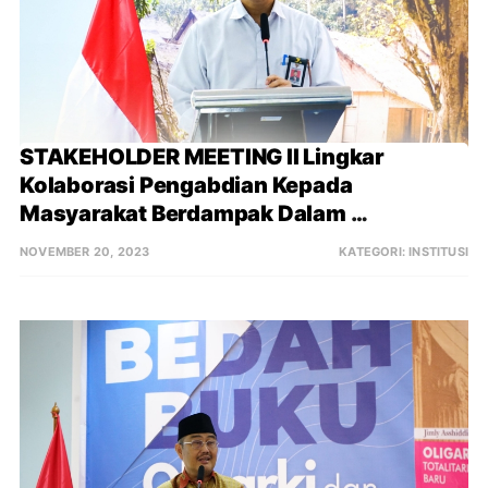
STAKEHOLDER MEETING II Lingkar 
Kolaborasi Pengabdian Kepada 
Masyarakat Berdampak Dalam 
Mendukung Reformasi Birokrasi Tematik 
NOVEMBER 20, 2023
KATEGORI:
INSTITUSI
“Pegentasan Kemiskinan”