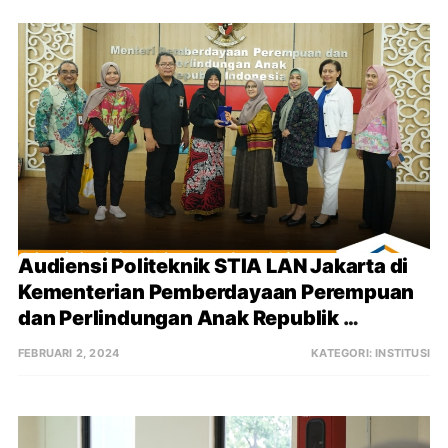
Selatan
Audiensi Politeknik STIA LAN Jakarta di 
Kementerian Pemberdayaan Perempuan 
dan Perlindungan Anak Republik 
Indonesia
FEBRUARI 2, 2024
KATEGORI:
INSTITUSI