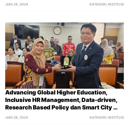
JUNI 28, 2024
KATEGORI:
INSTITUSI
Advancing Global Higher Education, 
Inclusive HR Management, Data-driven, 
Research Based Policy dan Smart City 
sebagai Kunci dalam Pengembangan 
JUNI 28, 2024
KATEGORI:
INSTITUSI
Smart Governance di Incheon, Korea 