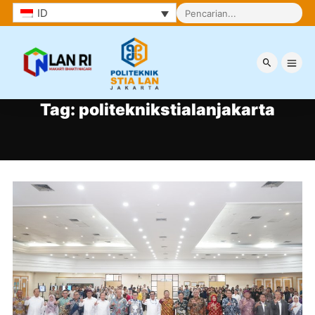
ID
Tag:
politeknikstialanjakarta