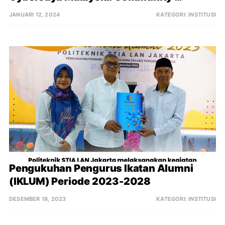
Engagement Mission Driven, Intentional, 
JANUARI 12, 2024
KATEGORI:
INSTITUSI
Enriching and Impactful Collaboration
Pengukuhan Pengurus Ikatan Alumni 
(IKLUM) Periode 2023-2028
DESEMBER 18, 2023
KATEGORI:
INSTITUSI