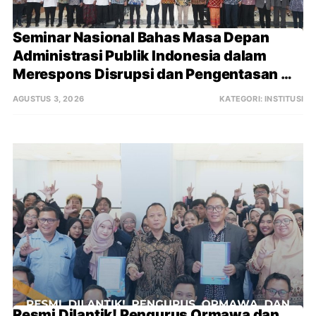
Seminar Nasional Bahas Masa Depan 
Administrasi Publik Indonesia dalam 
Merespons Disrupsi dan Pengentasan 
Kemiskinan
AGUSTUS 3, 2026
KATEGORI:
INSTITUSI
Resmi Dilantik! Pengurus Ormawa dan 