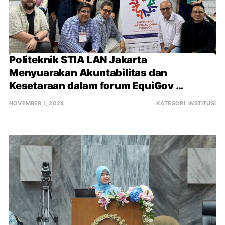
Politeknik STIA LAN Jakarta 
Menyuarakan Akuntabilitas dan 
Kesetaraan dalam forum EquiGov 
International Meeting di Brasil
NOVEMBER 1, 2024
KATEGORI:
INSTITUSI