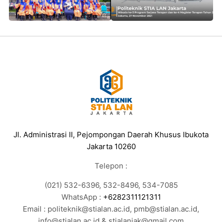
Jl. Administrasi II, Pejompongan Daerah Khusus Ibukota
Jakarta 10260
Telepon :
(021) 532-6396, 532-8496, 534-7085
WhatsApp :
+6282311121311
Email : politeknik@stialan.ac.id, pmb@stialan.ac.id,
info@stialan.ac.id & stialanjak@gmail.com