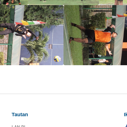
Tautan
I
LAN RI