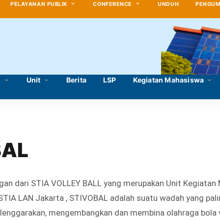
PELAYANAN PUBLIK
CONFERENCE
UNDUH
PENGU
i
Unit
Berita
LSP
Kegiatan Mahasiswa
BAL
gan dari STIA VOLLEY BALL yang merupakan Unit Kegiatan
k STIA LAN Jakarta , STIVOBAL adalah suatu wadah yang pali
nggarakan, mengembangkan dan membina olahraga bola vo