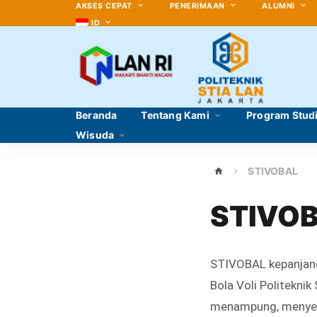
AKSES CEPAT
PENERIMAAN
ALUMNI
ID
Beranda
Tentang Kami
Program Stud
Wisuda
STIVOBAL
STIVO
STIVOBAL kepanjan
Bola Voli Politekni
menampung, menyele