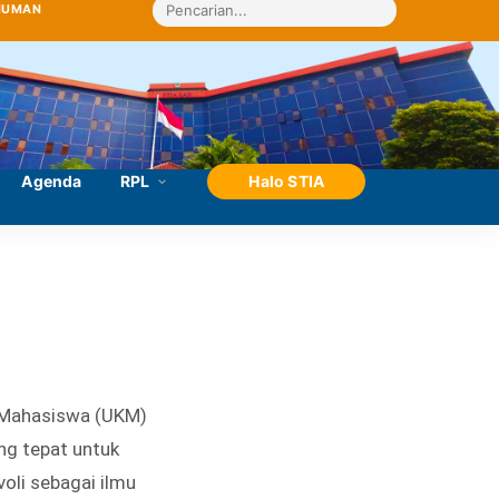
MUMAN
Agenda
RPL
Halo STIA
 Mahasiswa (UKM)
ng tepat untuk
li sebagai ilmu