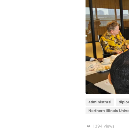
administrasi
diplo
Northern Illinois Unive
1394
views