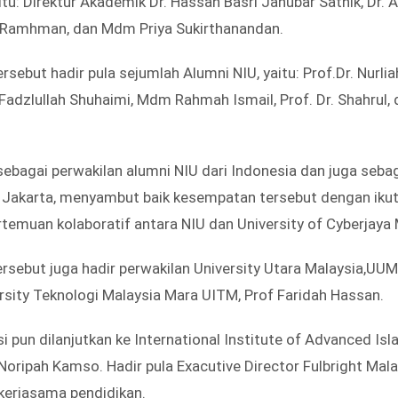
itu: Direktur Akademik Dr. Hassan Basri Jahubar Sathik, Dr.
 Ramhman, dan Mdm Priya Sukirthanandan.
ebut hadir pula sejumlah Alumni NIU, yaitu: Prof.Dr. Nurlia
Fadzlullah Shuhaimi, Mdm Rahmah Ismail, Prof. Dr. Shahrul, 
 sebagai perwakilan alumni NIU dari Indonesia dan juga sebag
N Jakarta, menyambut baik kesempatan tersebut dengan ikut
emuan kolaboratif antara NIU dan University of Cyberjaya 
sebut juga hadir perwakilan University Utara Malaysia,UU
sity Teknologi Malaysia Mara UITM, Prof Faridah Hassan.
i pun dilanjutkan ke International Institute of Advanced Is
Noripah Kamso. Hadir pula Exacutive Director Fulbright Mal
erjasama pendidikan.