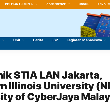
PELAYANAN PUBLIK
CONFERENCE
UNDUH
PENGU
i
Unit
Berita
LSP
Kegiatan Mahasiswa
nik STIA LAN Jakarta, 
 Illinois University (NI
ity of CyberJaya Malays
ity Engagement Missi