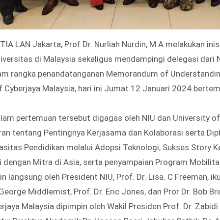
STIA LAN Jakarta, Prof Dr. Nurliah Nurdin, M.A melakukan ini
versitas di Malaysia sekaligus mendampingi delegasi dari No
alam rangka penandatanganan Memorandum of Understandin
f Cyberjaya Malaysia, hari ini Jumat 12 Januari 2024 bertemp
am pertemuan tersebut digagas oleh NIU dan University of
ran tentang Pentingnya Kerjasama dan Kolaborasi serta Dip
itas Pendidikan melalui Adopsi Teknologi, Sukses Story K
 dengan Mitra di Asia, serta penyampaian Program Mobilitas
in langsung oleh President NIU, Prof. Dr. Lisa. C Freeman, 
. George Middlemist, Prof. Dr. Eric Jones, dan Pror Dr. Bob 
rjaya Malaysia dipimpin oleh Wakil Presiden Prof. Dr. Zabidi