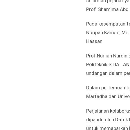
sejumlah pejabat ya
Prof. Shamima Abd
Pada kesempatan ters
Noripah Kamso, Mr. 
Hassan.
Prof Nurliah Nurdin
Politeknik STIA LA
undangan dalam pert
Dalam pertemuan ter
Martadha dan Univer
Perjalanan kolaboras
dipandu oleh Datuk 
untuk memaparkan k