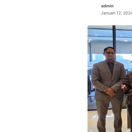
Driven, 
admin
Januari 12, 20
Impactf