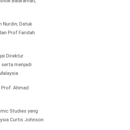
 Ashok Balaraman,
h Nurdin, Datuk
dan Prof Faridah
ai Direktur
 serta menjadi
Malaysia.
M Prof. Ahmad
lamic Studies yang
aysia Curtis Johnson