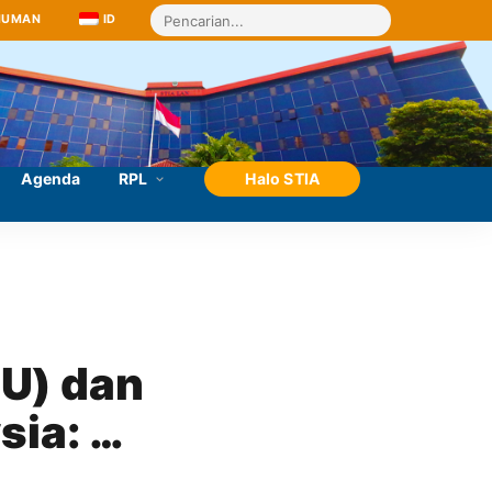
MUMAN
ID
Agenda
RPL
Halo STIA
U) dan 
ia: 
on 