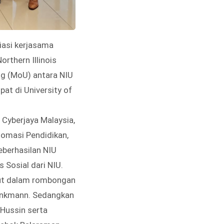
siasi kerjasama
rthern Illinois
g (MoU) antara NIU
at di University of
 Cyberjaya Malaysia,
lomasi Pendidikan,
eberhasilan NIU
 Sosial dari NIU.
ikut dalam rombongan
Brinkmann. Sedangkan
 Hussin serta