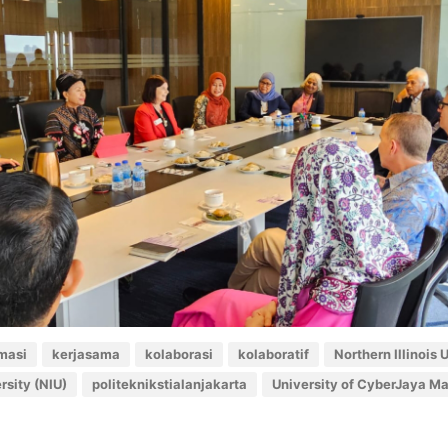
masi
kerjasama
kolaborasi
kolaboratif
Northern Illinois 
rsity (NIU)
politeknikstialanjakarta
University of CyberJaya Ma