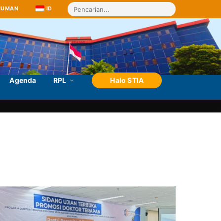
MUMAN
ID
Agenda
RPL
Halo STIA