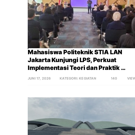
Mahasiswa Politeknik STIA LAN 
Jakarta Kunjungi LPS, Perkuat 
Implementasi Teori dan Praktik 
Lapangan melalui Program Company
JUNI 17, 2026
KATEGORI:
KEGIATAN
140
VIE
Visit