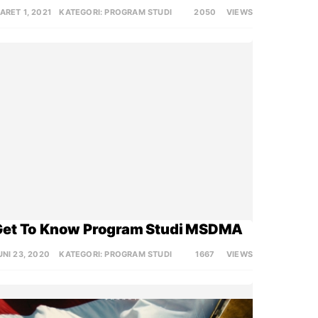
ARET 1, 2021
KATEGORI:
PROGRAM STUDI
2050
VIEWS
Get To Know Program Studi MSDMA
UNI 23, 2020
KATEGORI:
PROGRAM STUDI
1667
VIEWS