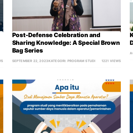
Post-Defense Celebration and 
K
Sharing Knowledge: A Special Brown 
Bag Series
A
WS
SEPTEMBER 22, 2023
KATEGORI:
PROGRAM STUDI
1221
VIEWS