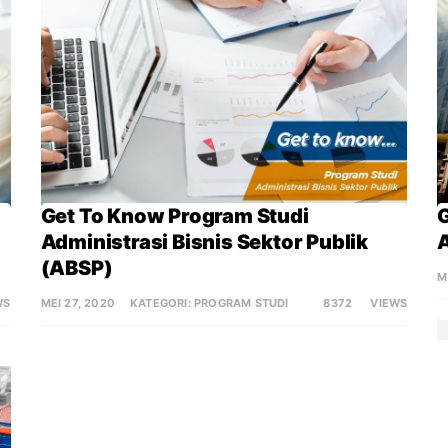
Get To Know Program Studi 
G
Administrasi Bisnis Sektor Publik 
(ABSP)
M
WS
MEI 27, 2020
KATEGORI:
PROGRAM STUDI
8372
VIEWS