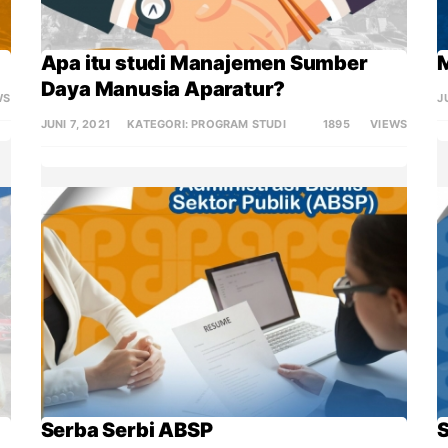
Apa itu studi Manajemen Sumber 
Daya Manusia Aparatur?
WS
J
JUNI 7, 2021
KATEGORI:
PROGRAM STUDI
1895
VIEWS
Serba Serbi ABSP