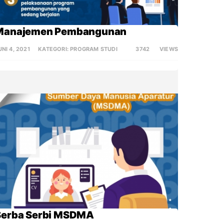
Manajemen Pembangunan
UNI 4, 2021
KATEGORI:
PROGRAM STUDI
3742
VIEWS
Serba Serbi MSDMA