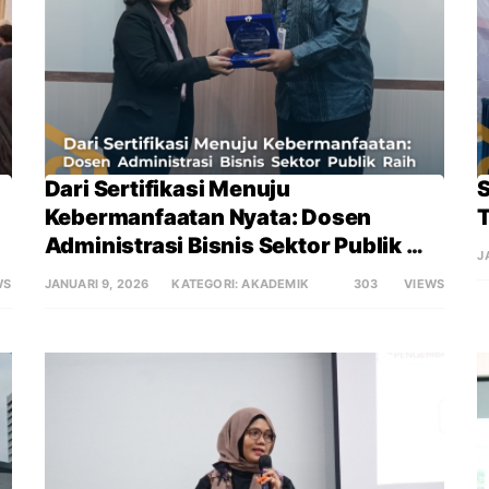
Dari Sertifikasi Menuju 
S
Kebermanfaatan Nyata: Dosen 
T
Administrasi Bisnis Sektor Publik 
J
 
Raih Kompetensi Digital Marketing 
WS
JANUARI 9, 2026
KATEGORI:
AKADEMIK
303
VIEWS
Manager