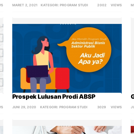
WS
MARET 2, 2021
KATEGORI:
PROGRAM STUDI
2002
VIEWS
M
Prospek Lulusan Prodi ABSP
WS
JUNI 29, 2020
KATEGORI:
PROGRAM STUDI
3029
VIEWS
J