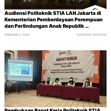
Audiensi Politeknik STIA LAN Jakarta di 
Kementerian Pemberdayaan Perempuan 
dan Perlindungan Anak Republik 
Indonesia
FEBRUARI 2, 2024
KATEGORI:
INSTITUSI
Pembukaan Rapat Kerja Politeknik STIA 