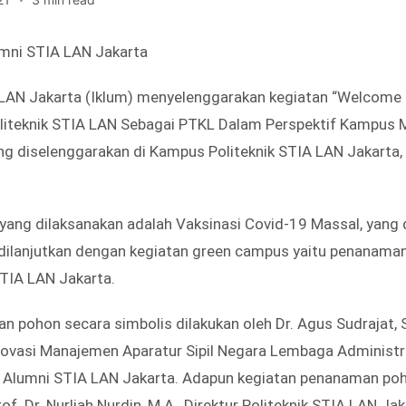
ni STIA LAN Jakarta
 LAN Jakarta (Iklum) menyelenggarakan kegiatan “Welcom
oliteknik STIA LAN Sebagai PTKL Dalam Perspektif Kampus 
ng diselenggarakan di Kampus Politeknik STIA LAN Jakarta,
yang dilaksanakan adalah Vaksinasi Covid-19 Massal, yang d
ilanjutkan dengan kegiatan green campus yaitu penanama
TIA LAN Jakarta.
 pohon secara simbolis dilakukan oleh Dr. Agus Sudrajat, S
novasi Manajemen Aparatur Sipil Negara Lembaga Administr
a Alumni STIA LAN Jakarta. Adapun kegiatan penanaman po
of. Dr. Nurliah Nurdin, M.A., Direktur Politeknik STIA LAN J