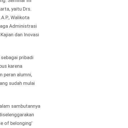
ng. Seminar ini
ta, yaitu Drs.
A.P., Walikota
baga Administrasi
 Kajian dan Inovasi
sebagai pribadi
mpus karena
n peran alumni,
yang sudah mulai
, dalam sambutannya
diselenggarakan
e of belonging’