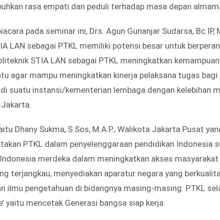
hkan rasa empati dan peduli terhadap masa depan almam
acara pada seminar ini, Drs. Agun Gunanjar Sudarsa, Bc.IP, 
TIA LAN sebagai PTKL memiliki potensi besar untuk berpe
oliteknik STIA LAN sebagai PTKL meningkatkan kemampuan
ntu agar mampu meningkatkan kinerja pelaksana tugas bagi
l di suatu instansi/kementerian lembaga dengan kelebihan 
 Jakarta.
aitu Dhany Sukma, S.Sos, M.A.P., Walikota Jakarta Pusat ya
takan PTKL dalam penyelenggaraan pendidikan Indonesia 
k Indonesia merdeka dalam meningkatkan akses masyarakat
ang terjangkau, menyediakan aparatur negara yang berkualita
n ilmu pengetahuan di bidangnya masing-masing. PTKL sel
e’ yaitu mencetak Generasi bangsa siap kerja.