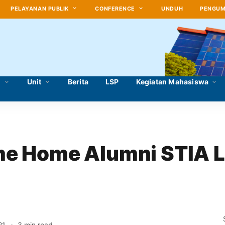
PELAYANAN PUBLIK
CONFERENCE
UNDUH
PENGU
i
Unit
Berita
LSP
Kegiatan Mahasiswa
e Home Alumni STIA L
a
21
3 min read