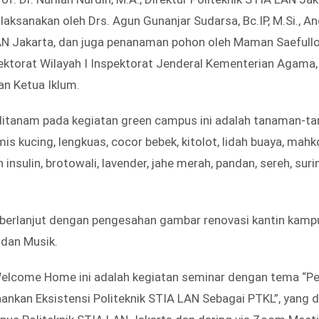
laksanakan oleh Drs. Agun Gunanjar Sudarsa, Bc.IP, M.Si., A
N Jakarta, dan juga penanaman pohon oleh Maman Saefulloh,
ektorat Wilayah I Inspektorat Jenderal Kementerian Agama, 
an Ketua Iklum.
ditanam pada kegiatan green campus ini adalah tanaman-ta
is kucing, lengkuas, cocor bebek, kitolot, lidah buaya, mah
n insulin, brotowali, lavender, jahe merah, pandan, sereh, su
 berlanjut dengan pengesahan gambar renovasi kantin kamp
 dan Musik.
Welcome Home ini adalah kegiatan seminar dengan tema “P
nkan Eksistensi Politeknik STIA LAN Sebagai PTKL”, yang 