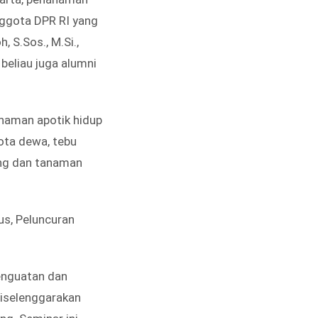
nggota DPR RI yang
 S.Sos., M.Si.,
beliau juga alumni
naman apotik hidup
kota dewa, tebu
ring dan tanaman
us, Peluncuran
enguatan dan
diselenggarakan