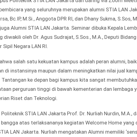
mpus Politeknik STIA LAN Jakarta dan daring via Zoom Meeti
pembicara yang seluruhnya merupakan alumni STIA LAN Jakar
a, Bc.IP, M.Si., Anggota DPR RI, dan Dhany Sukma, S.Sos, M.
 juga Alumni STIA LAN Jakarta. Seminar dibuka Kepala Lem
 diwakili oleh Dr. Agus Sudrajat, S.Sos., M.A., Deputi Bidang
Sipil Negara LAN RI.
hwa salah satu kekuatan kampus adalah peran alumni, baik 
an di instansinya maupun dalam meningkatkan nilai jual ka
i. Tantangan ke depan bagi kampus kita sangat membutuhka
taan perguruan tinggi di bawah kementerian dan lembaga 
rian Riset dan Teknologi.
r Politeknik STIA LAN Jakarta Prof. Dr. Nurliah Nurdin, M.A.
bangga atas terlaksananya kegiatan Welcome Home yang 
STIA LAN Jakarta. Nurliah mengatakan Alumni memiliki ‘sens