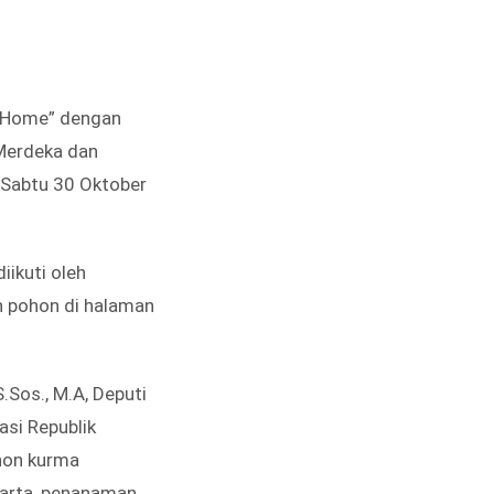
e Home” dengan
Merdeka dan
 Sabtu 30 Oktober
iikuti oleh
n pohon di halaman
.Sos., M.A, Deputi
asi Republik
hon kurma
akarta, penanaman