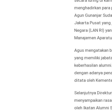
secara luring di ka
menghadirkan para 
Agun Gunanjar Sudars
Jakarta Pusat yang
Negara (LAN RI) yang
Manajemen Aparatur 
Agus mengatakan ba
yang memiliki jabat
keberhasilan alumn
dengan adanya pena
ditata oleh Kemente
Selanjutnya Direktu
menyampaikan rasa 
oleh Ikatan Alumni 