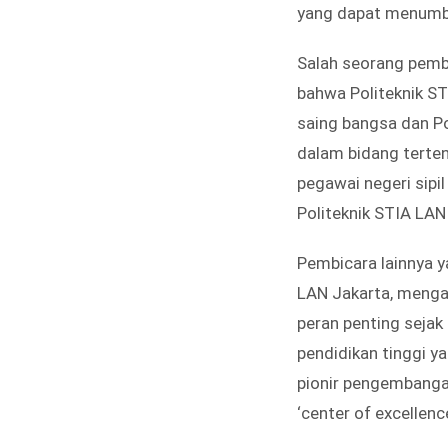
yang dapat menumbu
Salah seorang pembi
bahwa Politeknik S
saing bangsa dan P
dalam bidang terte
pegawai negeri sipi
Politeknik STIA LAN
Pembicara lainnya y
LAN Jakarta, menga
peran penting seja
pendidikan tinggi y
pionir pengembanga
‘center of excellenc