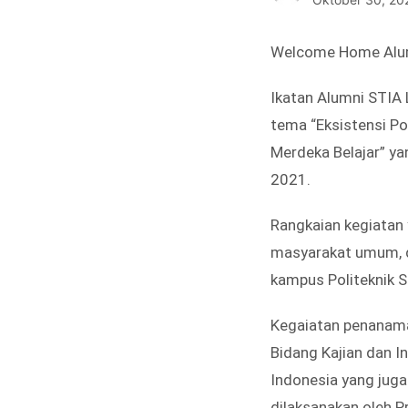
Welcome Home Alum
Ikatan Alumni STIA
tema “Eksistensi P
Merdeka Belajar” ya
2021.
Rangkaian kegiatan 
masyarakat umum, d
kampus Politeknik S
Kegaiatan penanaman
Bidang Kajian dan I
Indonesia yang jug
dilaksanakan oleh Pr