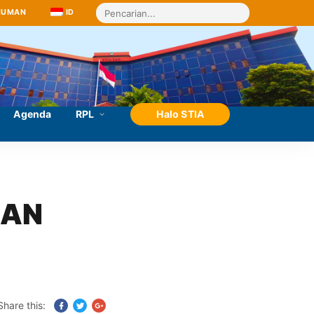
MUMAN
ID
Agenda
RPL
Halo STIA
AN 
Share this: