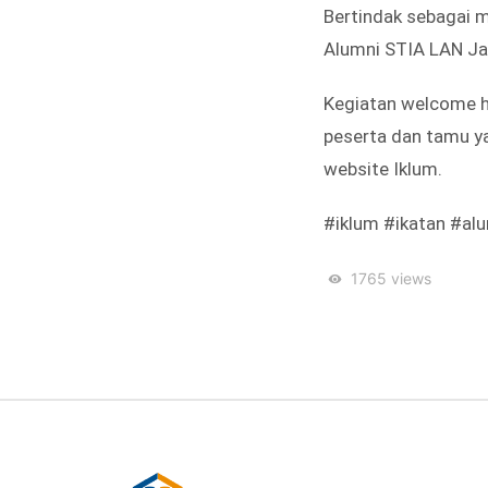
Bertindak sebagai m
Alumni STIA LAN Ja
Kegiatan welcome h
peserta dan tamu ya
website Iklum.
#iklum #ikatan #al
1765
views