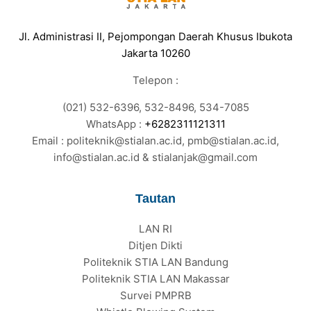
Jl. Administrasi II, Pejompongan Daerah Khusus Ibukota
Jakarta 10260
Telepon :
(021) 532-6396, 532-8496, 534-7085
WhatsApp :
+6282311121311
Email : politeknik@stialan.ac.id, pmb@stialan.ac.id,
info@stialan.ac.id & stialanjak@gmail.com
Tautan
LAN RI
Ditjen Dikti
Politeknik STIA LAN Bandung
Politeknik STIA LAN Makassar
Survei PMPRB