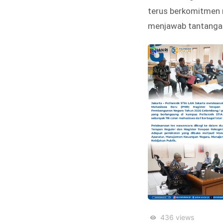
terus berkomitmen 
menjawab tantangan
436
views