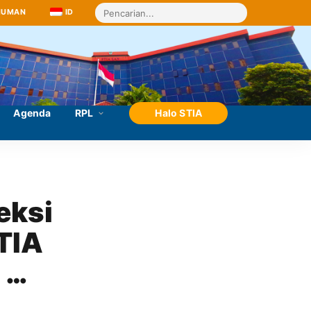
MUMAN
ID
Agenda
RPL
Halo STIA
ksi 
TIA 
 
rta