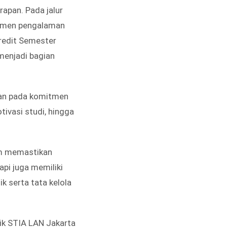
apan. Pada jalur
kumen pengalaman
Kredit Semester
menjadi bagian
nkan pada komitmen
ivasi studi, hingga
lam memastikan
pi juga memiliki
k serta tata kelola
ik STIA LAN Jakarta