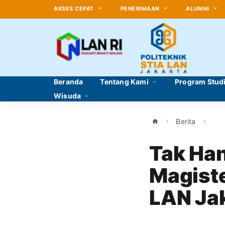
AKSES CEPAT
PENERIMAAN
ALUMNI
Beranda
Tentang Kami
Program Stud
Wisuda
Berita
Tak Han
Magiste
LAN Jak
Pengala