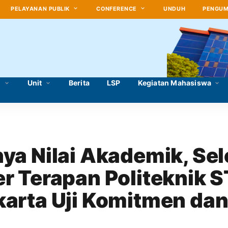
PELAYANAN PUBLIK
CONFERENCE
UNDUH
PENGU
i
Unit
Berita
LSP
Kegiatan Mahasiswa
ya Nilai Akademik, Sele
r Terapan Politeknik S
arta Uji Komitmen dan
man Profesional Pese