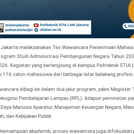
N Jakarta melaksanakan Tes Wawancara Penerimaan Mahas
Program Studi Administrasi Pembangunan Negara Tahun 20
026. Kegiatan yang berlangsung di kampus Politeknik STIA L
ak 116 calon mahasiswa dari berbagai latar belakang profesi 
ancara dibagi ke dalam dua jalur program, yakni Magister 
ekognisi Pembelajaran Lampau (RPL). Adapun peminatan yan
Daya Manusia Aparatur, Manajemen Keuangan Negara, Man
, dan Kebijakan Publik.
i kemampuan akademik, proses wawancara juga difokuskan 