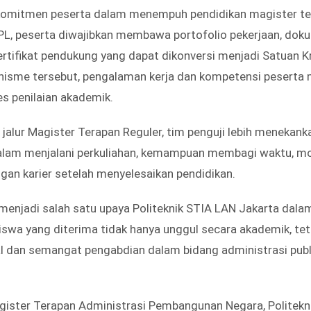
komitmen peserta dalam menempuh pendidikan magister ter
PL, peserta diwajibkan membawa portofolio pekerjaan, do
sertifikat pendukung yang dapat dikonversi menjadi Satuan 
nisme tersebut, pengalaman kerja dan kompetensi peserta 
s penilaian akademik.
 jalur Magister Terapan Reguler, tim penguji lebih meneka
lam menjalani perkuliahan, kemampuan membagi waktu, mot
an karier setelah menyelesaikan pendidikan.
i menjadi salah satu upaya Politeknik STIA LAN Jakarta da
wa yang diterima tidak hanya unggul secara akademik, teta
l dan semangat pengabdian dalam bidang administrasi publi
gister Terapan Administrasi Pembangunan Negara, Politekn