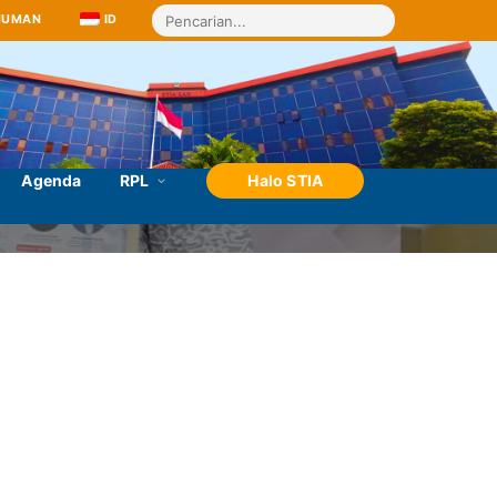
MUMAN
ID
Agenda
RPL
Halo STIA