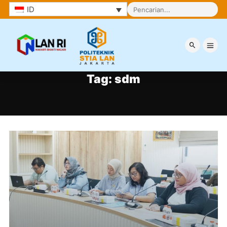
ID
Tag:
sdm