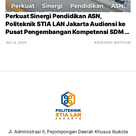
Perkuat Sinergi Pendidikan ASN, 
Politeknik STIA LAN Jakarta Audiensi ke 
Pusat Pengembangan Kompetensi SDM 
Legislatif Setjen DPR RI
JULI 8, 2025
KATEGORI:
INSTITUSI
Jl. Administrasi II, Pejompongan Daerah Khusus Ibukota