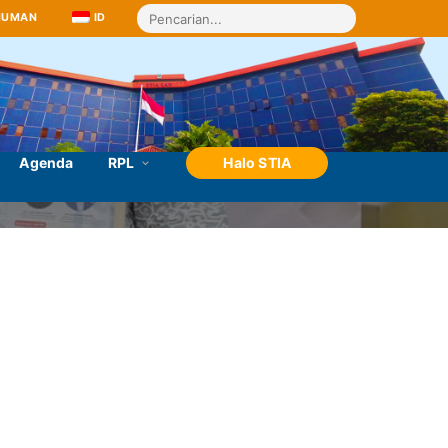
MUMAN
ID
Agenda
RPL
Halo STIA