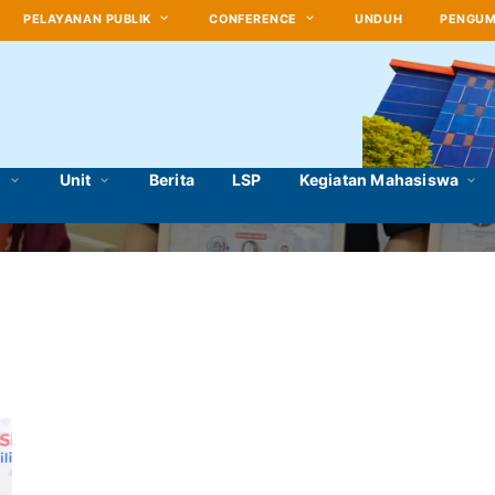
PELAYANAN PUBLIK
CONFERENCE
UNDUH
PENGU
Tag:
paula
i
Unit
Berita
LSP
Kegiatan Mahasiswa