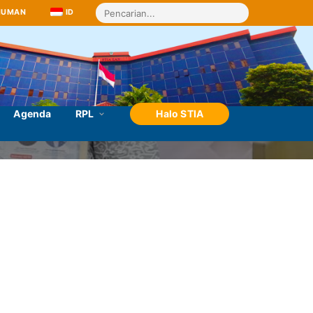
MUMAN
ID
Agenda
RPL
Halo STIA