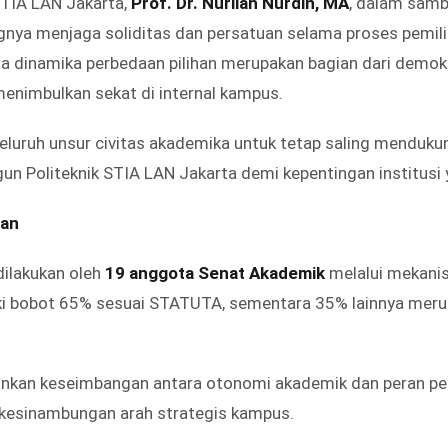
 STIA LAN Jakarta,
Prof. Dr. Nurliah Nurdin, MA
, dalam sam
nya menjaga soliditas dan persatuan selama proses pemili
 dinamika perbedaan pilihan merupakan bagian dari demok
enimbulkan sekat di internal kampus.
eluruh unsur civitas akademika untuk tetap saling menduku
Politeknik STIA LAN Jakarta demi kepentingan institusi y
han
ilakukan oleh
19 anggota Senat Akademik
melalui mekanis
ki bobot 65% sesuai STATUTA, sementara 35% lainnya mer
nkan keseimbangan antara otonomi akademik dan peran pem
kesinambungan arah strategis kampus.