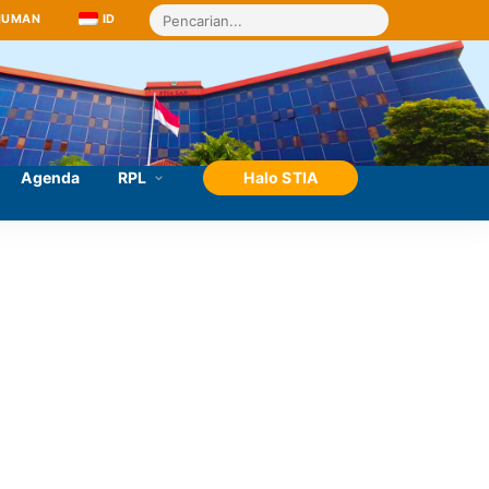
MUMAN
ID
Agenda
RPL
Halo STIA
2026–