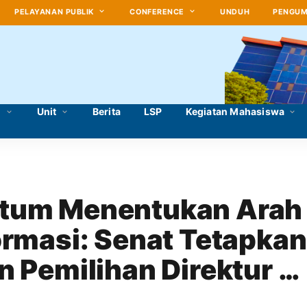
PELAYANAN PUBLIK
CONFERENCE
UNDUH
PENGU
i
Unit
Berita
LSP
Kegiatan Mahasiswa
um Menentukan Arah 
rmasi: Senat Tetapkan 
 Pemilihan Direktur 
nik STIA LAN Jakarta 