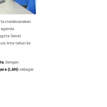
rta melaksanakan
i agenda
ggota Senat.
usi lima tahun ke
ta
, dengan
gara (LAN)
sebagai