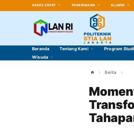
AKSES CEPAT
PENERIMAAN
ALUMNI
Beranda
Tentang Kami
Program Stud
Wisuda
Berita
Moment
Transfo
Tahapan
Politek