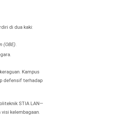
iri di dua kaki:
n (OBE)
.
gara.
r keraguan. Kampus
p defensif terhadap
oliteknik STIA LAN—
 visi kelembagaan.