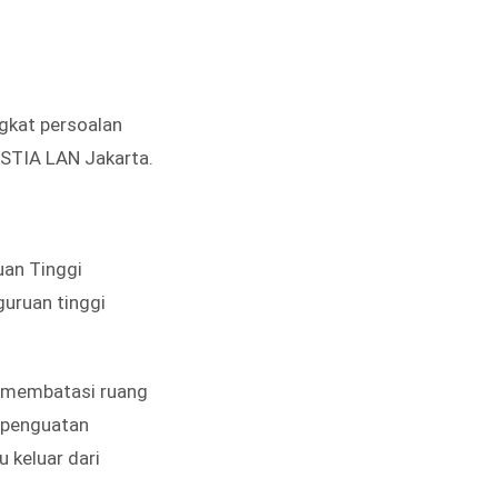
gkat persoalan
 STIA LAN Jakarta.
uan Tinggi
uruan tinggi
ni membatasi ruang
, penguatan
 keluar dari