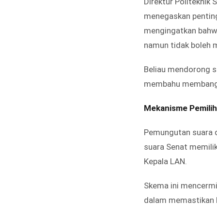
Direktur Politeknik
menegaskan penting
mengingatkan bahwa
namun tidak boleh m
Beliau mendorong s
membahu membangun 
Mekanisme Pemili
Pemungutan suara d
suara Senat memili
Kepala LAN.
Skema ini mencermi
dalam memastikan 