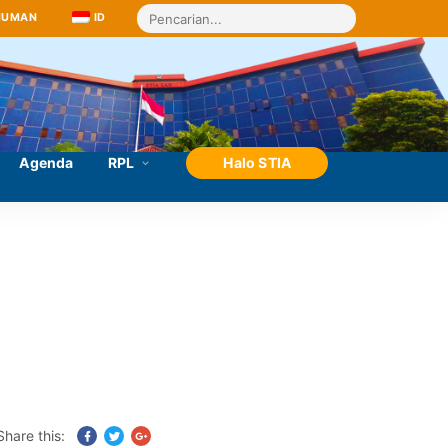
MUMAN
ID
Agenda
RPL
Halo STIA
Share this: