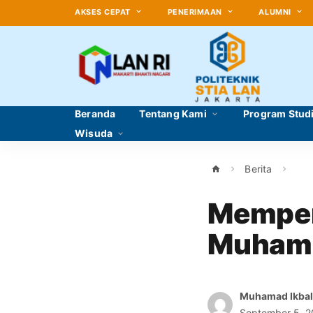
AKSES CEPAT
PENERIMAAN
ALUMNI
Beranda
Tentang Kami
Program Stud
Wisuda
Berita
Memperi
Muham
Muhamad Ikbal
September 5, 