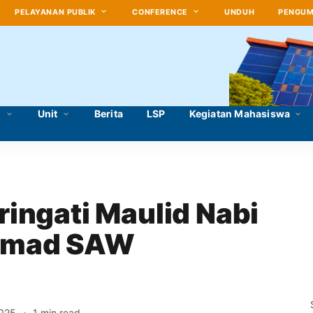
PELAYANAN PUBLIK
CONFERENCE
UNDUH
PENGU
i
Unit
Berita
LSP
Kegiatan Mahasiswa
ngati Maulid Nabi 
mad SAW
2025
1 min read