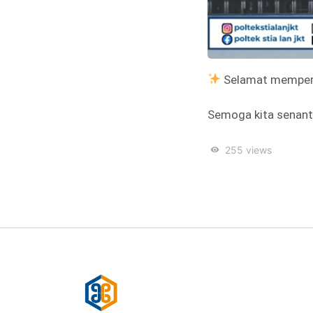
Selamat memperi
Semoga kita senanti
255
views