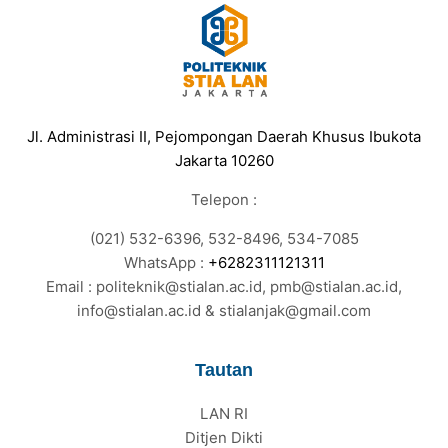
Jl. Administrasi II, Pejompongan Daerah Khusus Ibukota
Jakarta 10260
Telepon :
(021) 532-6396, 532-8496, 534-7085
WhatsApp :
+6282311121311
Email : politeknik@stialan.ac.id, pmb@stialan.ac.id,
info@stialan.ac.id & stialanjak@gmail.com
Tautan
LAN RI
Ditjen Dikti