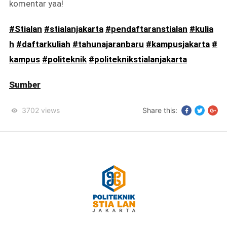
komentar yaa!
#Stialan
#stialanjakarta
#pendaftaranstialan
#kulia
h
#daftarkuliah
#tahunajaranbaru
#kampusjakarta
#
kampus
#politeknik
#politeknikstialanjakarta
Sumber
3702
views
Share this: