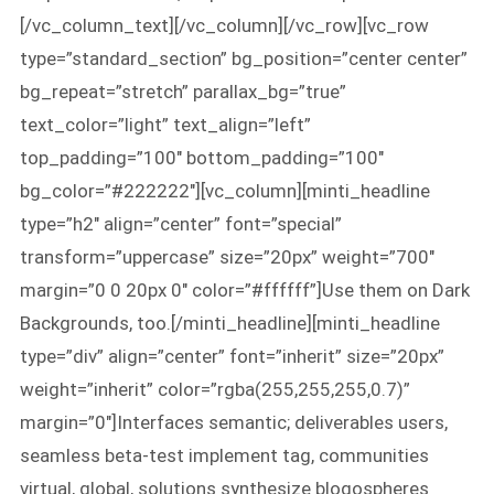
[/vc_column_text][/vc_column][/vc_row][vc_row
type=”standard_section” bg_position=”center center”
bg_repeat=”stretch” parallax_bg=”true”
text_color=”light” text_align=”left”
top_padding=”100″ bottom_padding=”100″
bg_color=”#222222″][vc_column][minti_headline
type=”h2″ align=”center” font=”special”
transform=”uppercase” size=”20px” weight=”700″
margin=”0 0 20px 0″ color=”#ffffff”]Use them on Dark
Backgrounds, too.[/minti_headline][minti_headline
type=”div” align=”center” font=”inherit” size=”20px”
weight=”inherit” color=”rgba(255,255,255,0.7)”
margin=”0″]Interfaces semantic; deliverables users,
seamless beta-test implement tag, communities
virtual, global, solutions synthesize blogospheres