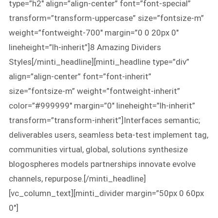
type=”h2″ align=”align-center” font=”font-special”
transform=”transform-uppercase” size=”fontsize-m”
weight=”fontweight-700″ margin=”0 0 20px 0″
lineheight=”lh-inherit”]8 Amazing Dividers
Styles[/minti_headline][minti_headline type=”div”
align=”align-center” font=”font-inherit”
size=”fontsize-m” weight=”fontweight-inherit”
color=”#999999″ margin=”0″ lineheight=”lh-inherit”
transform=”transform-inherit”]Interfaces semantic;
deliverables users, seamless beta-test implement tag,
communities virtual, global, solutions synthesize
blogospheres models partnerships innovate evolve
channels, repurpose.[/minti_headline]
[vc_column_text][minti_divider margin=”50px 0 60px
0″]