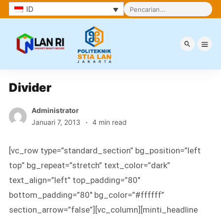
ID
Berita
Divider
Administrator
Januari 7, 2013
4 min read
[vc_row type=”standard_section” bg_position=”left
top” bg_repeat=”stretch” text_color=”dark”
text_align=”left” top_padding=”80″
bottom_padding=”80″ bg_color=”#ffffff”
section_arrow=”false”][vc_column][minti_headline