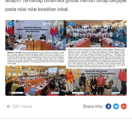
adaptif terhadap dinamika global namun tetap berpijak
pada nilai-nilai keadilan lokal.
561
views
Share this: