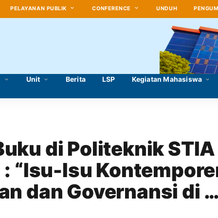
PELAYANAN PUBLIK
CONFERENCE
UNDUH
PENGU
i
Unit
Berita
LSP
Kegiatan Mahasiswa
uku di Politeknik STIA
 : “Isu-Isu Kontemporer
an dan Governansi di 
ia”