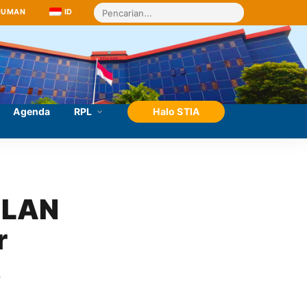
MUMAN
ID
Agenda
RPL
Halo STIA
 LAN 
 