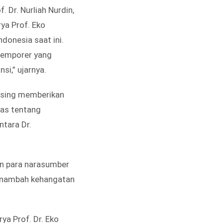
 Dr. Nurliah Nurdin,
ya Prof. Eko
ndonesia saat ini.
temporer yang
si,” ujarnya.
asing memberikan
as tentang
ntara Dr.
.
an para narasumber
 menambah kehangatan
ya Prof. Dr. Eko