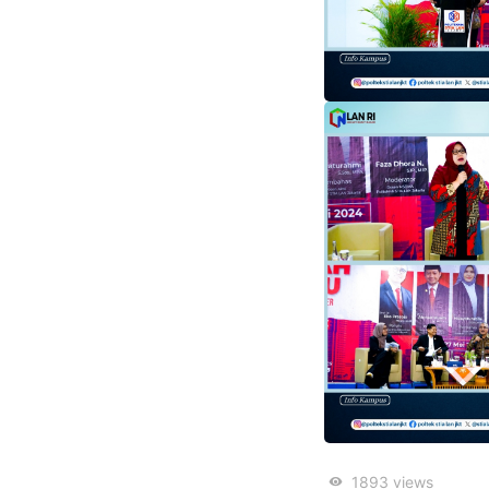
1893
views