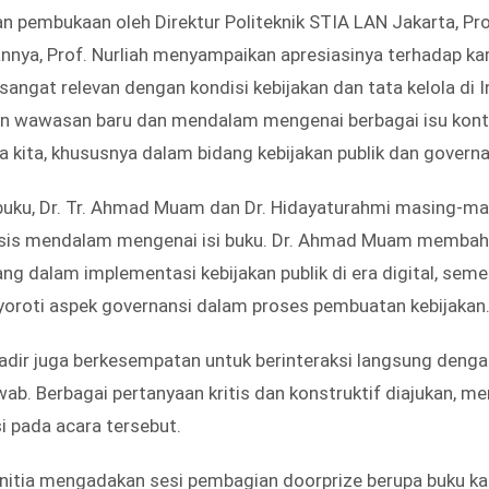
n pembukaan oleh Direktur Politeknik STIA LAN Jakarta, Prof.
ya, Prof. Nurliah menyampaikan apresiasinya terhadap kar
 sangat relevan dengan kondisi kebijakan dan tata kelola di I
an wawasan baru dan mendalam mengenai berbagai isu kon
 kita, khususnya dalam bidang kebijakan publik dan governan
buku, Dr. Tr. Ahmad Muam dan Dr. Hidayaturahmi masing-m
lisis mendalam mengenai isi buku. Dr. Ahmad Muam membah
ng dalam implementasi kebijakan publik di era digital, seme
oroti aspek governansi dalam proses pembuatan kebijakan
adir juga berkesempatan untuk berinteraksi langsung deng
wab. Berbagai pertanyaan kritis dan konstruktif diajukan,
i pada acara tersebut.
nitia mengadakan sesi pembagian doorprize berupa buku kar