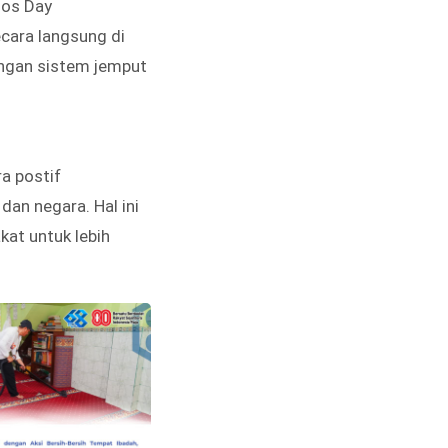
sos Day
cara langsung di
engan sistem jemput
a postif
an negara. Hal ini
kat untuk lebih