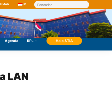
MUMAN
ID
Agenda
RPL
Halo STIA
a LAN 