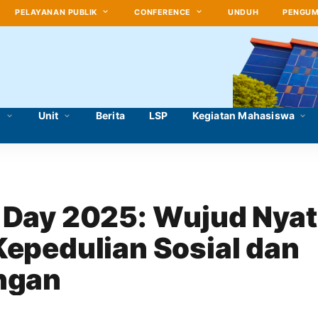
PELAYANAN PUBLIK
CONFERENCE
UNDUH
PENGU
i
Unit
Berita
LSP
Kegiatan Mahasiswa
 Day 2025: Wujud Nyat
epedulian Sosial dan 
ngan