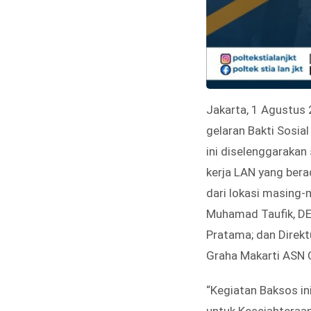
Jakarta, 1 Agustus
gelaran Bakti Sosi
ini diselenggaraka
kerja LAN yang bera
dari lokasi masing-
Muhamad Taufik, DEA
Pratama; dan Direk
Graha Makarti ASN C
“Kegiatan Baksos i
untuk Kesejahteraan