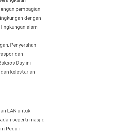
 dengan pembagian
 lingkungan dengan
a lingkungan alam
ngan, Penyerahan
Paspor dan
Baksos Day ini
dan kelestarian
gan LAN untuk
adah seperti masjid
im Peduli