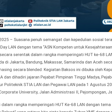
 2025 – Suasana penuh semangat dan kepedulian sosial ter
al Day LAN dengan tema “ASN Kompeten untuk Kesejahteraan
n secara serentak dalam rangka memperingati HUT ke-68 L
da di Jakarta, Bandung, Makassar, Samarinda dan Aceh seca
masing secara blended. Kegiatan Baksos ini dibuka oleh Kepa
 dan dihadiri jajaran Pejabat Pimpinan Tinggi Madya, Pejab
tur Politeknik STIA LAN dan Pegawai LAN pada 1 Agustus 2
orporate University, Jalan Administrasi II, Pejompongan, J
ni dalam rangka memperingati HUT Ke-68 LAN dengan tem
 Rakyat” yang artinya kita cinta kepada Tuhan YME dengan 