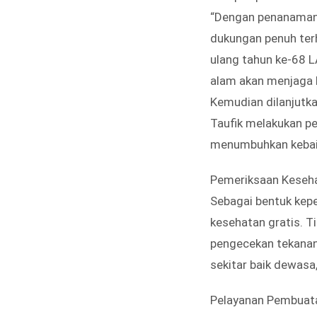
“Dengan penanaman 
dukungan penuh ter
ulang tahun ke-68 L
alam akan menjaga k
Kemudian dilanjutka
Taufik melakukan p
menumbuhkan kebaika
Pemeriksaan Keseha
Sebagai bentuk kepe
kesehatan gratis. T
pengecekan tekanan 
sekitar baik dewasa,
Pelayanan Pembuata