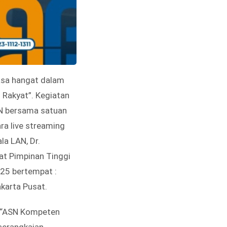
asa hangat dalam
 Rakyat”. Kegiatan
AN bersama satuan
ra live streaming
la LAN, Dr.
at Pimpinan Tinggi
025 bertempat :
akarta Pusat.
a “ASN Kompeten
serangkaian