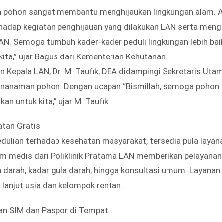
pohon sangat membantu menghijaukan lingkungan alam. A
hadap kegiatan penghijauan yang dilakukan LAN serta men
AN. Semoga tumbuh kader-kader peduli lingkungan lebih baik 
ita,” ujar Bagus dari Kementerian Kehutanan.
n Kepala LAN, Dr. M. Taufik, DEA didampingi Sekretaris Uta
enanaman pohon. Dengan ucapan “Bismillah, semoga pohon
n untuk kita,” ujar M. Taufik.
tan Gratis
dulian terhadap kesehatan masyarakat, tersedia pula laya
im medis dari Poliklinik Pratama LAN memberikan pelayanan 
darah, kadar gula darah, hingga konsultasi umum. Layanan
 lanjut usia dan kelompok rentan.
n SIM dan Paspor di Tempat