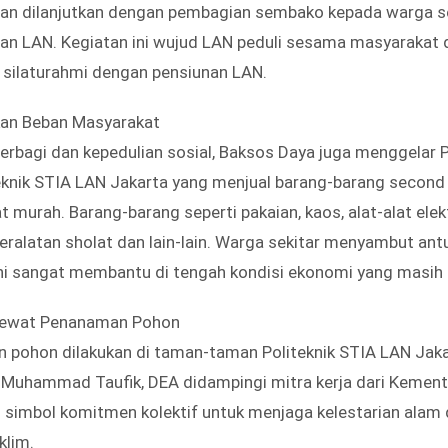
an dilanjutkan dengan pembagian sembako kepada warga se
n LAN. Kegiatan ini wujud LAN peduli sesama masyarakat di
 silaturahmi dengan pensiunan LAN.
kan Beban Masyarakat
bagi dan kepedulian sosial, Baksos Daya juga menggelar P
eknik STIA LAN Jakarta yang menjual barang-barang second
murah. Barang-barang seperti pakaian, kaos, alat-alat elekt
peralatan sholat dan lain-lain. Warga sekitar menyambut ant
ini sangat membantu di tengah kondisi ekonomi yang masih
 Lewat Penanaman Pohon
 pohon dilakukan di taman-taman Politeknik STIA LAN Jaka
. Muhammad Taufik, DEA didampingi mitra kerja dari Kement
i simbol komitmen kolektif untuk menjaga kelestarian ala
klim.