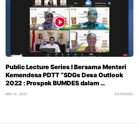
Public Lecture Series I Bersama Menteri 
Kemendesa PDTT “SDGs Desa Outlook 
2022 : Prospek BUMDES dalam 
Menghidupkan Perekenomian Desa”
MEI 12, 2021
KATEGORI: