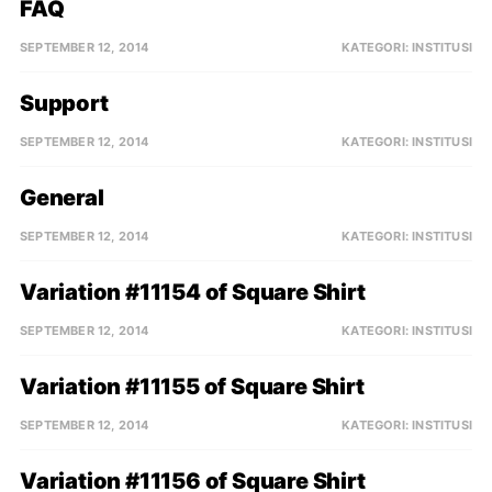
FAQ
SEPTEMBER 12, 2014
KATEGORI:
INSTITUSI
Support
SEPTEMBER 12, 2014
KATEGORI:
INSTITUSI
General
SEPTEMBER 12, 2014
KATEGORI:
INSTITUSI
Variation #11154 of Square Shirt
SEPTEMBER 12, 2014
KATEGORI:
INSTITUSI
Variation #11155 of Square Shirt
SEPTEMBER 12, 2014
KATEGORI:
INSTITUSI
Variation #11156 of Square Shirt