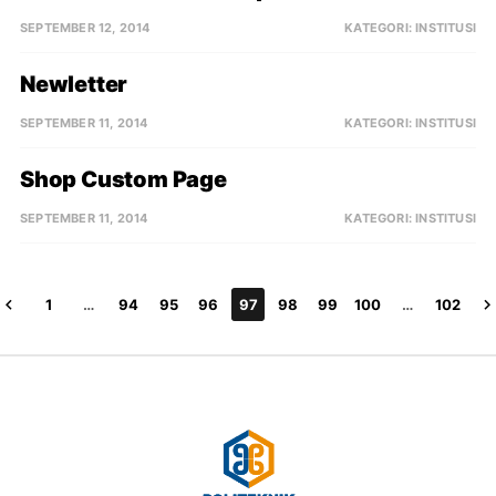
SEPTEMBER 12, 2014
KATEGORI:
INSTITUSI
Newletter
SEPTEMBER 11, 2014
KATEGORI:
INSTITUSI
Shop Custom Page
SEPTEMBER 11, 2014
KATEGORI:
INSTITUSI
1
…
94
95
96
97
98
99
100
…
102